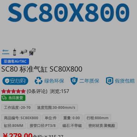
亚德客AirTAC
SC80 标准气缸 SC80X800
(
0
条评论)
浏览:
157
当日发货
工作温度:-20-70
速度范围:30-800mm/s
商品编号: SC80X800
单位:件
重量: 0.00
行程:800mm
缸径:80MM
接管口径:PT3/8
磁石:不带磁
密封材质:聚氨酯
￥279.00
含税:￥315.27