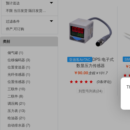
预计送达
不限 当日发货 隔日发货 二日发货 三日发货 四日发货 五日发货 一周发货 二周发货 三周发货 四周发货 一月外发货
过滤条件
停产,可订购
类别
储气罐 (1)
DPS 电子式
SM
亚德客AirTAC
位移编码器 (3)
数显压力传感器
￥2
位置变送器 (1)
￥90.00
含税￥101.7
光纤传感器 (1)
(0条评论)
位置传感器 (1)
Th
三联件 (10)
到型号列表(24)
二联件 (8)
调压阀 (21)
压力表 (13)
给油器 (21)
自动排水器 (7)