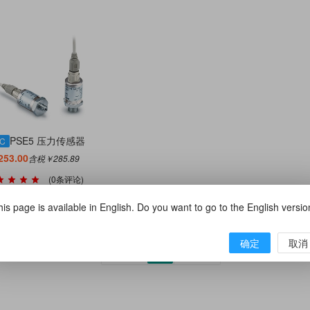
PSE5 压力传感器
C
53.00
含税￥285.89
(0条评论)
到型号列表(7)
is page is available in English. Do you want to go to the English versi
确定
取消
上一页
1
下一页