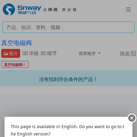
真空电磁阀
详细
细节
筛选
图片
推荐顺序
真空电磁阀
没有找到符合条件的产品！
联系我们
|
意见与建议
|
客户联系表
|
使用指南
This page is available in English. Do you want to go to t
关于我们
|
配送方式
|
付款方式
|
购物帮助
|
售后服务
he English version?
热线:4008-292-877
|
电话:0577-61786628
|
传真:0577-61786629
|