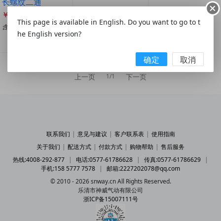
长螺纹二通
￥2.00
￥2.30
This page is available in English. Do you want to go to t
含税￥2.26
含税￥2.6
he English version?
产品列表(25)
产品列表(44)
确定
取消
上一页
下一页
1/1
联系我们
|
意见与建议
|
客户联系表
|
使用指南
关于我们
|
配送方式
|
付款方式
|
购物帮助
|
售后服务
热线:4008-292-877
|
电话:0577-61786628
|
传真:0577-61786629
|
手机:158 5777 7578
|
邮箱:2227202078@qq.com
© 2010 - 2026 snway.cn All Rights Reserved.
乐清市神威气动有限公司
浙ICP备15007111号