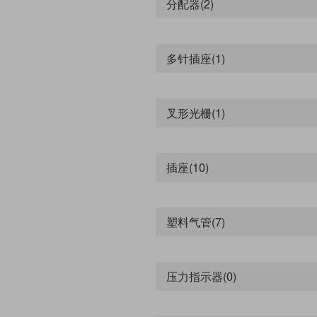
中空复合式分气接头 (5)
分配器(2)
电气外围元件 (1)
开关柜引线 (1)
快插接头 (237)
多针插座(1)
气动冲床 (0)
分支模块 (1)
连接电缆 (9)
叉形光栅(1)
吹尘枪 (1)
汇流板 (1)
堵头 (13)
插座(10)
螺纹接头 (24)
宝塔接头 (12)
卡套接头 (9)
塑料气管(7)
压缩空气管 (22)
双内螺纹直通接头 (2)
快拧接头 (8)
压力指示器(0)
可旋可变五通 (2)
内外螺纹直通接头 (2)