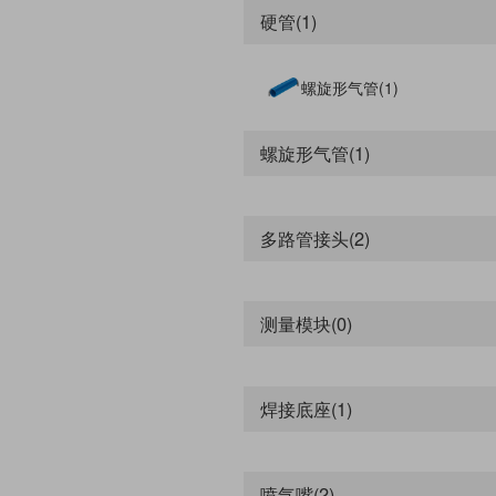
锁母直通 (6)
硬管(1)
双外螺纹直通 (3)
直通内牙穿板接头 (2)
F型螺纹可旋三通 (3)
螺旋形气管(1)
可旋可变六通 (2)
锁母三通 (1)
螺旋形气管(1)
微型接头 (0)
油雾喷头 (1)
旋转接头 (2)
多路管接头(2)
快换接头 (0)
缓冲器 (19)
洁净接头 (0)
测量模块(0)
贮气罐 (2)
消声器 (22)
补芯接头 (1)
焊接底座(1)
针型阀接头 (2)
品牌
喷气嘴(2)