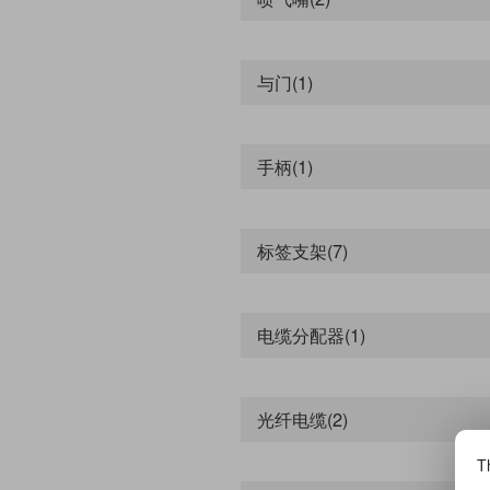
亚德客AirTAC
SMC
山耐斯SUNRISE
与门(1)
西捷克CJAC
Snway
产品评分
手柄(1)
标签支架(7)
电缆分配器(1)
价格
不限
光纤电缆(2)
0,500
500,2000
Th
2000,10000