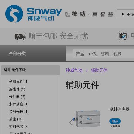
登
顺丰包邮 安全无忧
全部分类
辅助元件下级
神威气动
>
辅助元件
辅助元件
逻辑元件 (1)
连接件 (1)
分配器 (2)
多针插座 (1)
叉形光栅 (1)
插座 (10)

塑料气管 (7)
压力指示器 (0)