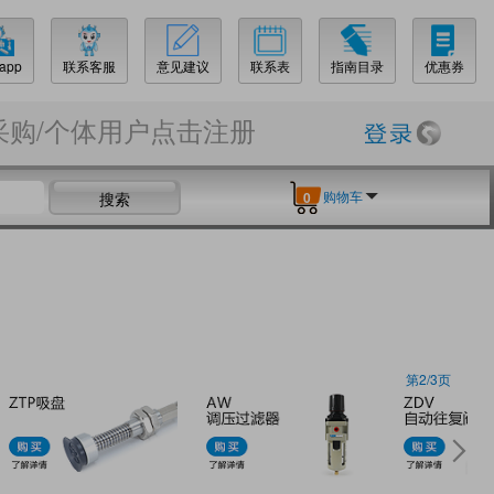
app
联系客服
意见建议
联系表
指南目录
优惠券
采购/个体用户点击注册
购物车
搜索
0
第2/3页
