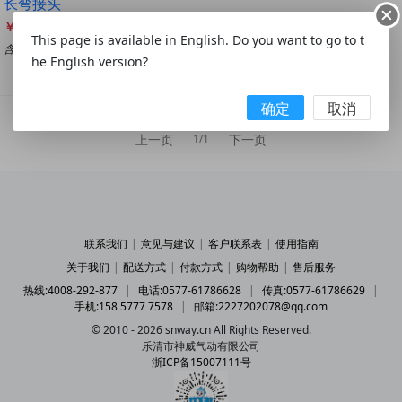
长弯接头
￥15.20
This page is available in English. Do you want to go to t
含税￥17.18
he English version?
产品列表(4)
确定
取消
上一页
下一页
1/1
联系我们
|
意见与建议
|
客户联系表
|
使用指南
关于我们
|
配送方式
|
付款方式
|
购物帮助
|
售后服务
热线:4008-292-877
|
电话:0577-61786628
|
传真:0577-61786629
|
手机:158 5777 7578
|
邮箱:2227202078@qq.com
© 2010 - 2026 snway.cn All Rights Reserved.
乐清市神威气动有限公司
浙ICP备15007111号