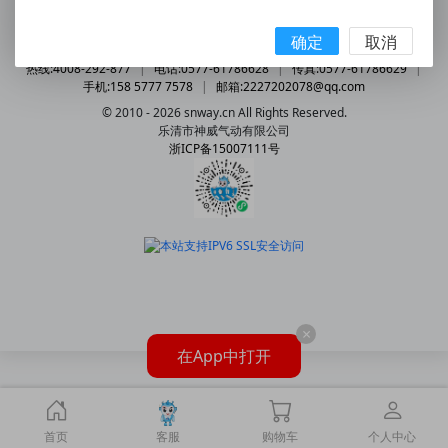
联系我们
|
意见与建议
|
客户联系表
|
使用指南
确定
取消
关于我们
|
配送方式
|
付款方式
|
购物帮助
|
售后服务
热线:4008-292-877
|
电话:0577-61786628
|
传真:0577-61786629
|
手机:158 5777 7578
|
邮箱:2227202078@qq.com
© 2010 - 2026 snway.cn All Rights Reserved.
乐清市神威气动有限公司
浙ICP备15007111号
×
在App中打开
首页
客服
购物车
个人中心