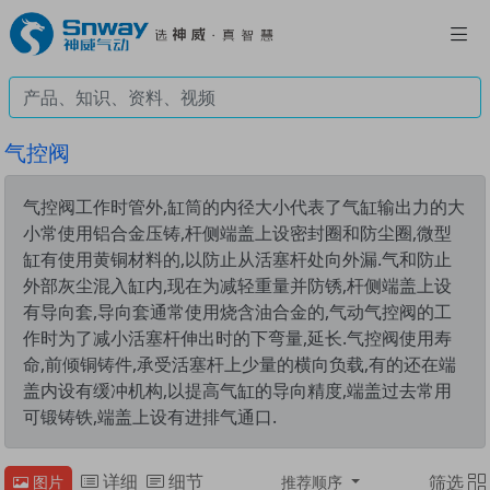
气控阀
气控阀工作时管外,缸筒的内径大小代表了气缸输出力的大
小常使用铝合金压铸,杆侧端盖上设密封圈和防尘圈,微型
缸有使用黄铜材料的,以防止从活塞杆处向外漏.气和防止
外部灰尘混入缸内,现在为减轻重量并防锈,杆侧端盖上设
有导向套,导向套通常使用烧含油合金的,气动气控阀的工
作时为了减小活塞杆伸出时的下弯量,延长.气控阀使用寿
命,前倾铜铸件,承受活塞杆上少量的横向负载,有的还在端
盖内设有缓冲机构,以提高气缸的导向精度,端盖过去常用
可锻铸铁,端盖上设有进排气通口.
详细
细节
筛选
图片
推荐顺序