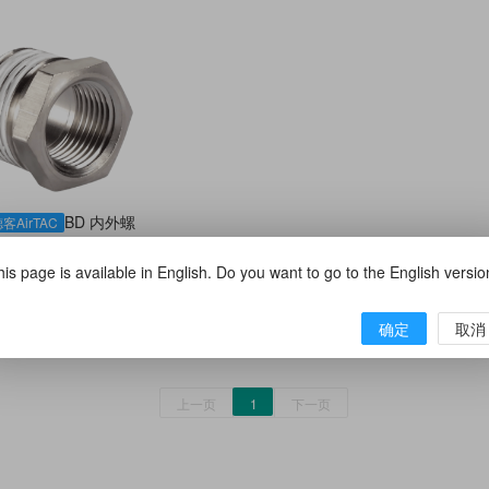
BD 内外螺
客AirTAC
纹直通接头
is page is available in English. Do you want to go to the English versi
￥1.40
含税￥1.58
(0条评论)
确定
取消
到型号列表(12)
上一页
1
下一页