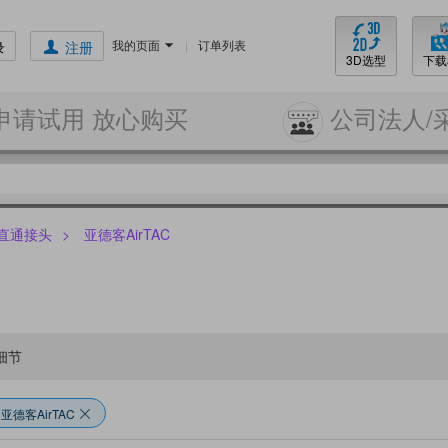
我的页面
|
订单列表
录
注册
3D选型
下载
申请试用 放心购买
公司法人/
直通接头
>
亚德客AirTAC
细节
:
亚德客AirTAC