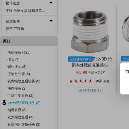
预计送达
不限 当日发货 隔日发货 二日发货 三日发货 四日发货 五日发货 一周发货 二周发货 三周发货 四周发货 一月外发货
过滤条件
停产,可订购
类别
快插接头 (125)
B52-BD 禁
亚德
亚德客AirTAC
堵头 (4)
铜内外螺纹直通接头
螺纹接头 (6)
Th
￥5.90
含税￥6.67
压缩空气管 (5)
(0条评论)
双内螺纹直通接头 (2)
快拧接头 (2)
到型号列表(1)
可旋可变五通 (2)
内外螺纹直通接头 (2)
锁母直通 (6)
双外螺纹直通 (3)
直通内牙穿板接头 (2)