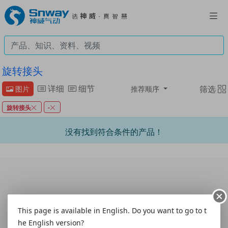
旋转接头
详细
细节
筛选
图片
推荐顺序
旋转接头
-
没有找到符合条件的产品！
联系我们
|
意见与建议
|
客户联系表
|
使用指南
This page is available in English. Do you want to go to t
关于我们
|
配送方式
|
付款方式
|
购物帮助
|
售后服务
he English version?
热线:4008-292-877
|
电话:0577-61786628
|
传真:0577-61786629
|