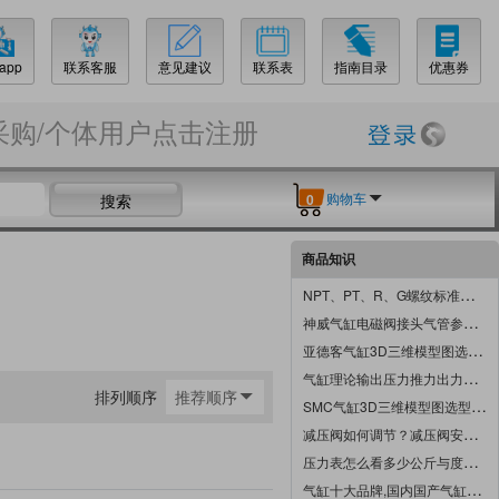
app
联系客服
意见建议
联系表
指南目录
优惠券
采购/个体用户点击注册
购物车
搜索
0
商品知识
NPT、PT、R、G螺纹标准尺寸表_管螺纹标准尺寸表_锥度管螺纹对照表规格表
神威气缸电磁阀接头气管参数尺寸选型手册2022年最新版
亚德客气缸3D三维模型图选型手册产品软件2023下载
气缸理论输出压力推力出力怎么计算公式及对照表
排列顺序
推荐顺序
SMC气缸3D三维模型图选型样本手册软件2021下载
减压阀如何调节？减压阀安装示意图
压力表怎么看多少公斤与度数图解说明
气缸十大品牌,国内国产气缸有哪些品牌,气缸品牌前5位排名排行榜