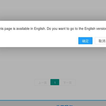
is page is available in English. Do you want to go to the English versi
确定
取消
上一页
1
下一页