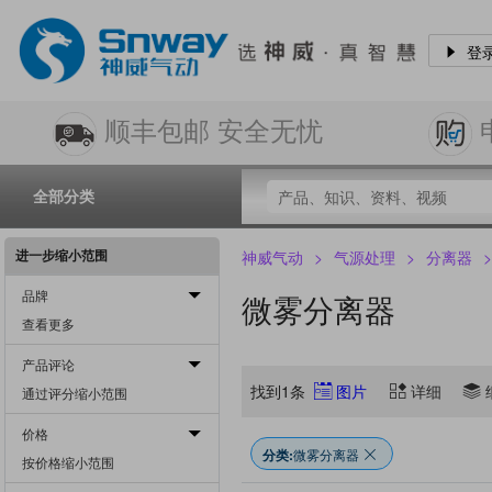
登
顺丰包邮 安全无忧
全部分类
进一步缩小范围
神威气动
>
气源处理
>
分离器
>
品牌
微雾分离器
查看更多
产品评论
找到1条
图片
详细
通过评分缩小范围
价格
分类:
微雾分离器
按价格缩小范围