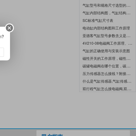
气缸型号和规格尺寸选型的几个重要的参数图
气缸内部结构图，气缸结构组成详细介绍
SC标准气缸尺寸表
电动缸内部结构图和工作原理
亚德客气缸型号参数含义是什么？
on?
4V210-08电磁阀工作原理、尺寸图、线圈接线、动作示意图全解
气缸的正确使用与安装示意图
磁性开关的工作原理，磁性开关接线图
碳罐电磁阀在哪个位置，碳罐电磁阀自己能换吗
压力传感器怎么接线？附接线实物图
什么是气缸传感器,气缸传感器的工作原理以及接线图
双行程气缸怎么接电磁阀,双行程气缸工作控制原理图