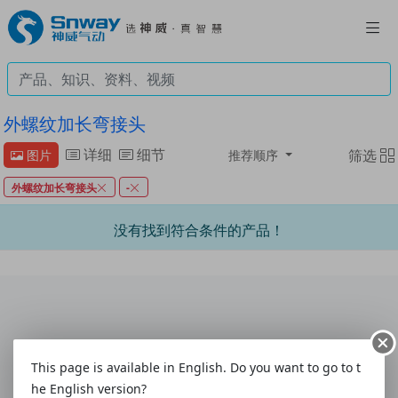
外螺纹加长弯接头
详细
细节
筛选
图片
推荐顺序
外螺纹加长弯接头
-
没有找到符合条件的产品！
联系我们
|
意见与建议
|
客户联系表
|
使用指南
This page is available in English. Do you want to go to t
关于我们
|
配送方式
|
付款方式
|
购物帮助
|
售后服务
he English version?
热线:4008-292-877
|
电话:0577-61786628
|
传真:0577-61786629
|