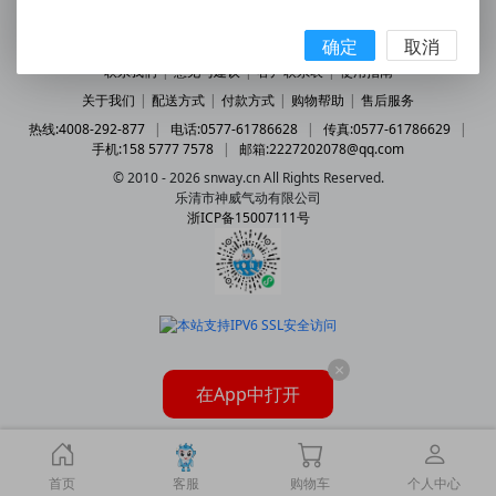
确定
取消
联系我们
|
意见与建议
|
客户联系表
|
使用指南
关于我们
|
配送方式
|
付款方式
|
购物帮助
|
售后服务
热线:4008-292-877
|
电话:0577-61786628
|
传真:0577-61786629
|
手机:158 5777 7578
|
邮箱:2227202078@qq.com
© 2010 - 2026 snway.cn All Rights Reserved.
乐清市神威气动有限公司
浙ICP备15007111号
×
在App中打开
首页
客服
购物车
个人中心